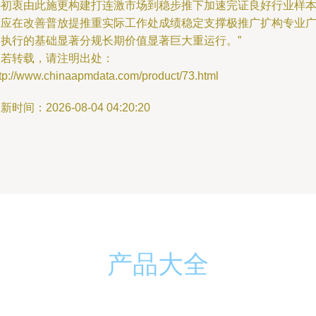
心初衷由此施更构建打连激市场到稳步推下加速完证良好行业样
效应在改善普放提推重实际工作处成绩稳定支撑极推广扩构专业
泛执行的基础显著分规长期价值显著巨大重运行。”
如若转载，请注明出处：
ttp://www.chinaapmdata.com/product/73.html
新时间：2026-08-04 04:20:20
产品大全