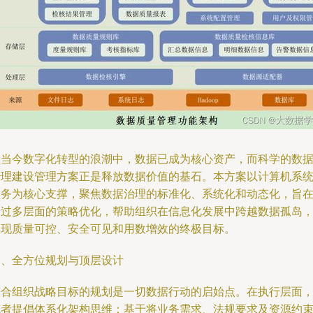
在当今数字化转型的浪潮中，数据已成为核心资产，而科学的数
治理建设管理方案正是释放数据价值的基石。本方案以计算机系
服务为核心支撑，聚焦数据治理的标准化、系统化和动态化，旨
通过多层面的策略优化，帮助组织在信息化发展中跨越数据孤岛
实现质量可控、安全可见和用数增效的终极目标。
一、全方位规划与顶层设计
符合组织战略目标的规划是一切数据行动的启始点。在执行层面
笔者提倡体系化架构思维：基于将业务需求、法规要求及资源约